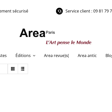
ement sécurisé
Service client : 09 81 79 
stes
Éditions
Area revue)s(
Area antic
Blo
 n°36 – Art & Amitié