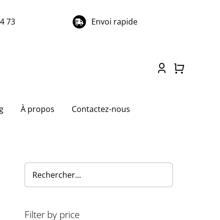
74 73
Envoi rapide
g
À propos
Contactez-nous
Filter by price