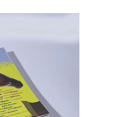
n°35 – L’art qui vient