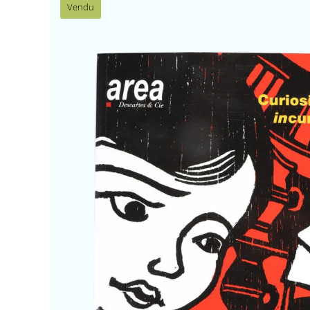
Vendu
Area revue n°34