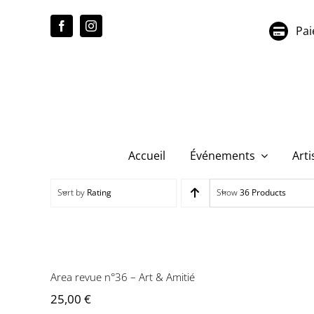
Passer
au
Pai
contenu
Accueil
Événements
Arti
Sort by
Rating
Show
36 Products
Area revue
Area revue n°36 – Art & Amitié
25,00
€