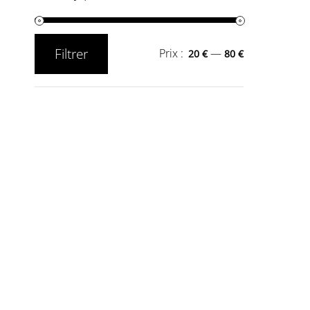
Filtrer
Prix :
—
20 €
80 €
Prix
Prix
min
max