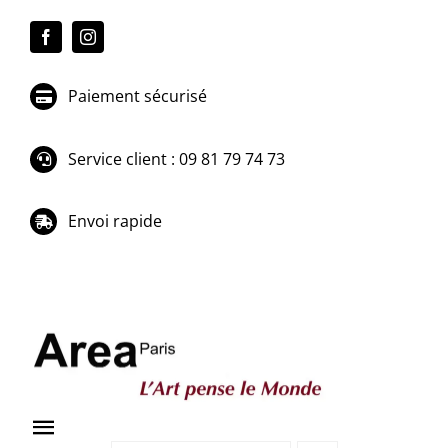
Passer
au
contenu
Paiement sécurisé
Service client : 09 81 79 74 73
Envoi rapide
Toggle