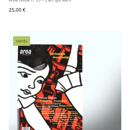
25,00
€
Vendu
Area revue n°34 – Curiosités
incuriosités