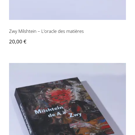
Contactez-nous
Zwy Milshtein – L’oracle des matières
20,00
€
Zwy Milshtein – De A à Zwy