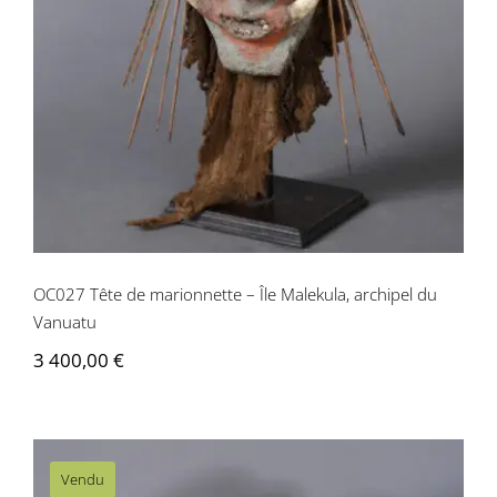
OC027 Tête de marionnette – Île
Malekula, archipel du Vanuatu
OC027 Tête de marionnette – Île Malekula, archipel du
Vanuatu
3 400,00
€
Vendu