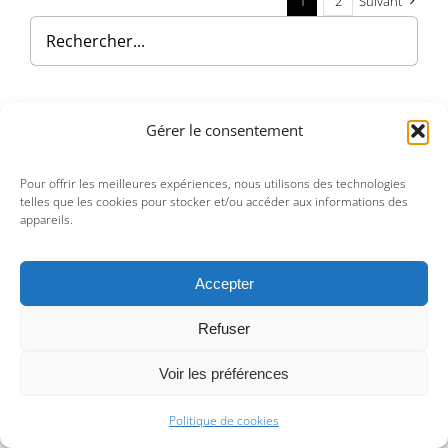
1
2
Suivant
Filter by price
Gérer le consentement
Pour offrir les meilleures expériences, nous utilisons des technologies
telles que les cookies pour stocker et/ou accéder aux informations des
Filtrer
Prix :
—
0 €
25 000 €
appareils.
Prix
Prix
min
max
Accepter
Refuser
Voir les préférences
Politique de cookies