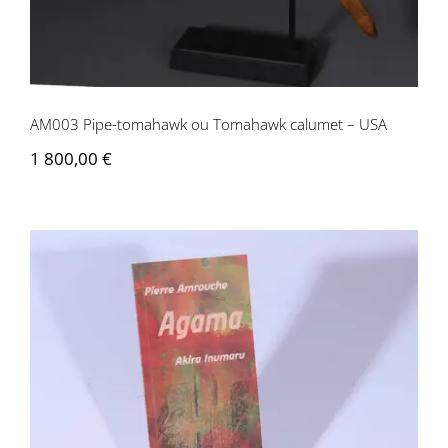
AM003 Pipe-tomahawk ou Tomahawk calumet – USA
1 800,00
€
Pierre Amrouche / Akira Inumaru –
Agama