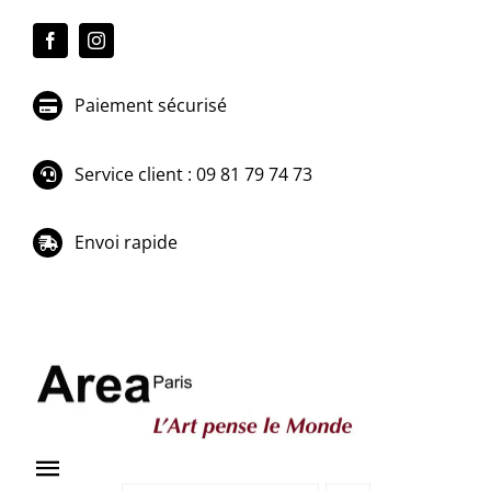
Passer
au
contenu
Paiement sécurisé
Service client : 09 81 79 74 73
Envoi rapide
Toggle