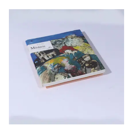
Zwy Milshtein, Alin Avila – Milshtein et
ses secrets