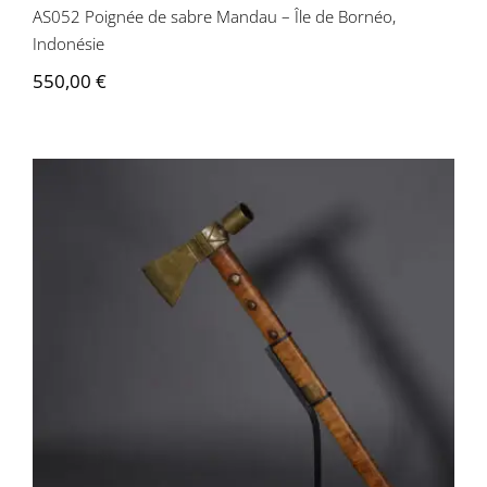
AS052 Poignée de sabre Mandau – Île de Bornéo,
Indonésie
550,00
€
AM003 Pipe-tomahawk ou Tomahawk
calumet – USA