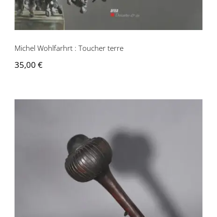
Michel Wohlfarhrt : Toucher terre
35,00
€
OC002 Massue de jet « Ula Tavatava » –
Îles Fidji