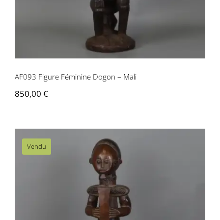
AF093 Figure Féminine Dogon – Mali
850,00
€
Vendu
AF094 Gardien De Reliquaire Byeri Du