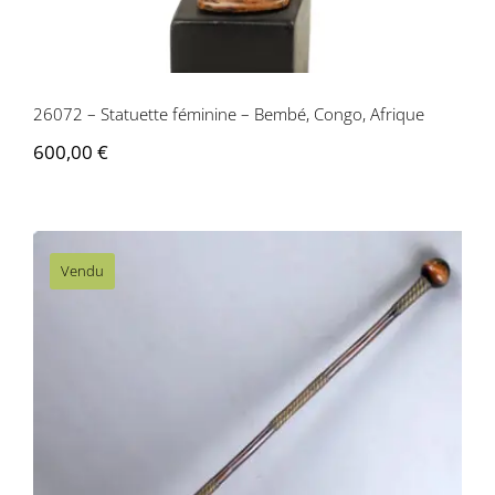
Contactez-nous
26072 – Statuette féminine – Bembé, Congo, Afrique
600,00
€
Vendu
AF082 – Masse Zoulou – Afrique du Sud