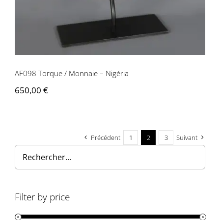
AF098 Torque / Monnaie – Nigéria
650,00
€
Précédent
1
2
3
Suivant
Filter by price