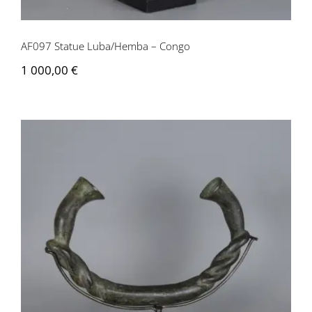
AF097 Statue Luba/Hemba – Congo
1 000,00
€
AF098 Torque / Monnaie – Nigéria