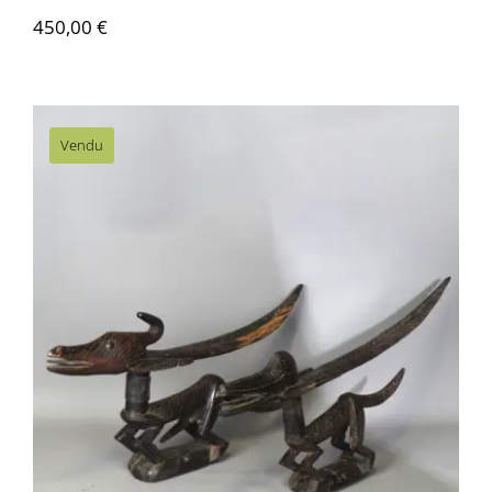
450,00
€
Vendu
AF092 Couple Cimier Ciwara – Bambara,
Mali