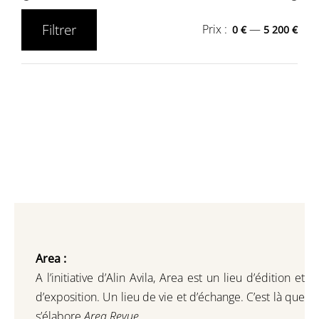
Filtrer
Prix :
—
0 €
5 200 €
Prix
Prix
min
max
Area :
A l’initiative d’Alin Avila,
Area est un lieu d’édition et
d’exposition.
Un lieu de vie et d
’
échange.
C’est là que
s’élabore
Area Revue.