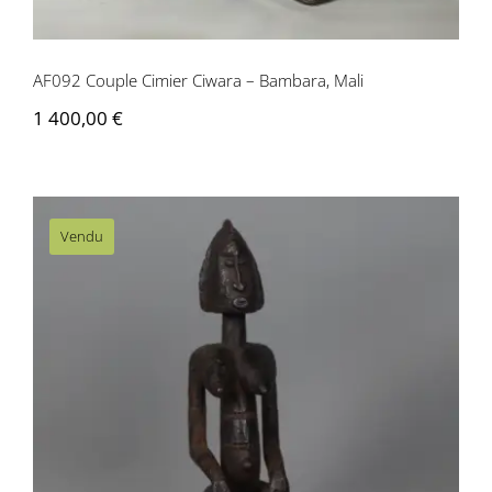
AF092 Couple Cimier Ciwara – Bambara, Mali
1 400,00
€
Vendu
AF093 Figure Féminine Dogon – Mali