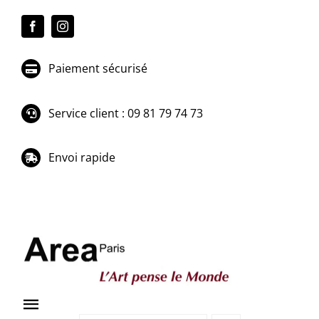
Passer
au
contenu
Paiement sécurisé
Service client : 09 81 79 74 73
Envoi rapide
Toggle