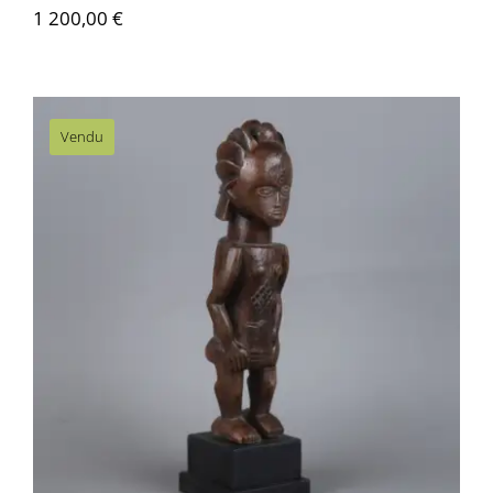
1 200,00
€
Vendu
AF097 Statue Luba/Hemba – Congo