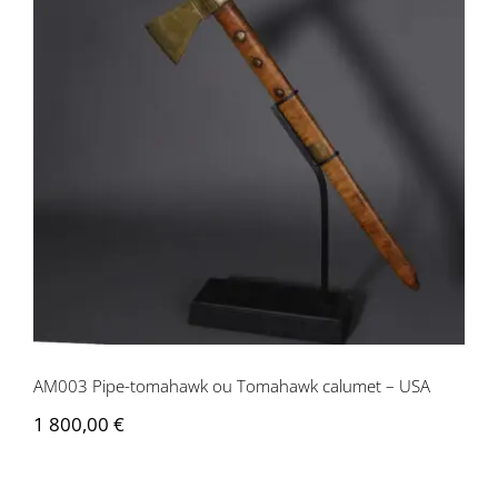
AM003 Pipe-tomahawk ou Tomahawk
calumet – USA
AM003 Pipe-tomahawk ou Tomahawk calumet – USA
1 800,00
€