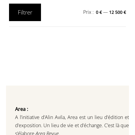
Filtrer
Prix :
—
0 €
12 500 €
Prix
Prix
min
max
Area :
A l’initiative d’Alin Avila,
Area est un lieu d’édition et
d’exposition.
Un lieu de vie et d
’
échange.
C’est là que
s’élabore
Area Revue.