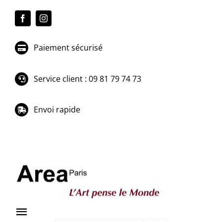
Passer
au
contenu
Paiement sécurisé
Service client : 09 81 79 74 73
Envoi rapide
Toggle