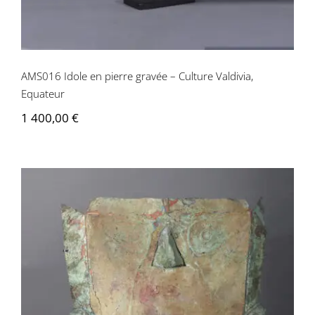
AMS016 Idole en pierre gravée – Culture Valdivia,
Equateur
1 400,00
€
AMS010 Masque Funéraire – Chimu-
lambayeque, Pérou