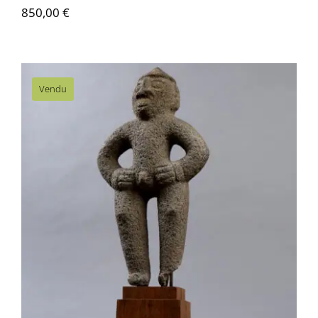
850,00
€
Vendu
AMS021 Statue anthropomorphe –
Costa Rica