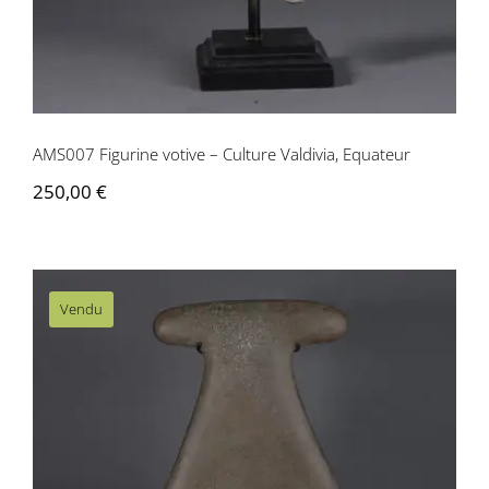
AMS007 Figurine votive – Culture Valdivia, Equateur
250,00
€
Vendu
AMS015 Grand lithophone gris –