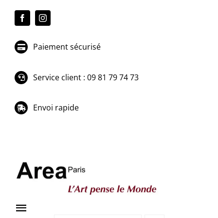
Passer
au
contenu
Paiement sécurisé
Service client : 09 81 79 74 73
Envoi rapide
Toggle