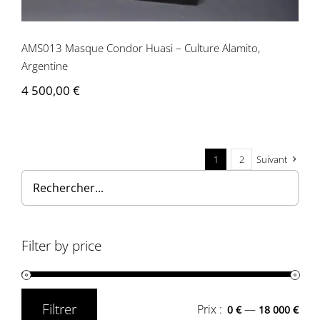
AMS013 Masque Condor Huasi – Culture Alamito,
Argentine
4 500,00
€
1
2
Suivant
Filter by price
Filtrer
Prix :
—
0 €
18 000 €
Prix
Prix