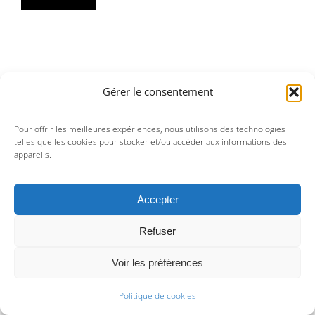
min
max
Gérer le consentement
Pour offrir les meilleures expériences, nous utilisons des technologies
telles que les cookies pour stocker et/ou accéder aux informations des
appareils.
Accepter
Area :
Refuser
A l’initiative d’Alin Avila,
Area est un lieu d’édition et
d’exposition.
Un lieu de vie et d
’
échange.
C’est là que
Voir les préférences
s’élabore
Area Revue.
Politique de cookies