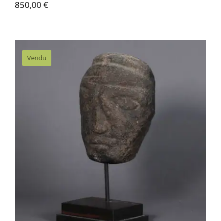
850,00
€
Vendu
AMS006 Figure précolombienne –
Amérique du sud