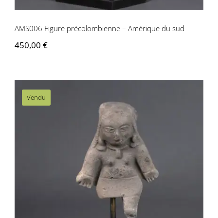
AMS006 Figure précolombienne – Amérique du sud
450,00
€
Vendu
AMS007 Figurine votive – Culture
Valdivia, Equateur