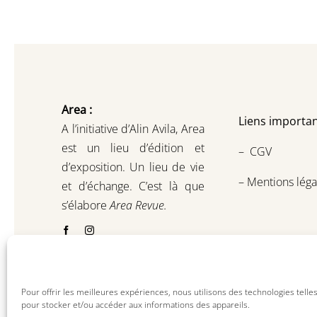
Area :
Liens importan
A l’initiative d’Alin Avila,
Area
est un lieu d’édition et
–
CGV
d’exposition.
Un lieu de vie
–
Mentions léga
et d
’
échange.
C’est là que
s’élabore
Area Revue.
Pour offrir les meilleures expériences, nous utilisons des technologies telle
pour stocker et/ou accéder aux informations des appareils.