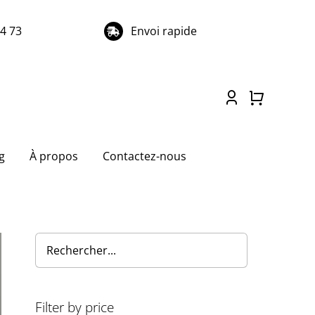
74 73
Envoi rapide
g
À propos
Contactez-nous
Filter by price