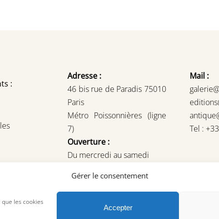
Adresse :
Mail :
ts :
46 bis rue de Paradis 75010
galerie
Paris
edition
Métro Poissonnières (ligne
antique
les
7)
Tel : +3
Ouverture :
Du mercredi au samedi
14H – 19H
Gérer le consentement
ou sur rendez-vous
s que les cookies
Accepter