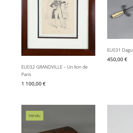
EU032 GRANDVILLE –
Un lion de Paris
EU031 Dague
450,00
€
EU032 GRANDVILLE – Un lion de
Paris
1 100,00
€
Vendu