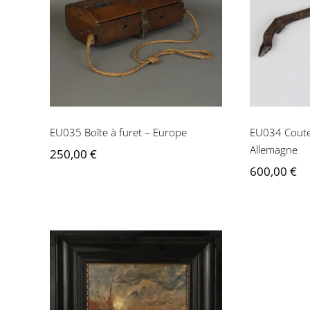
EU035 Boîte à furet –
EU03
Europe
vèner
EU035 Boîte à furet – Europe
EU034 Coute
Allemagne
250,00
€
600,00
€