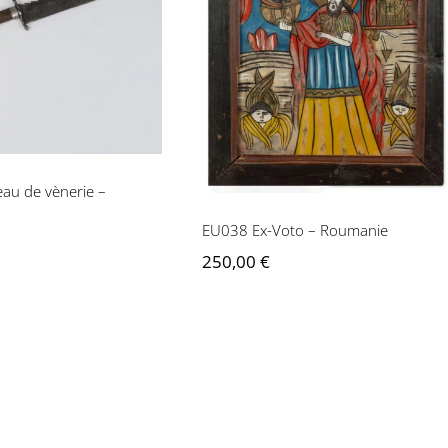
4 Couteau de
EU038 Ex-Voto –
ie – Allemagne
Roumanie
au de vènerie –
EU038 Ex-Voto – Roumanie
250,00
€