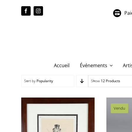
Passer
au
Pai
contenu
Accueil
Événements
Arti
Sort by
Popularity
Show
12 Products
Vendu
EU031 