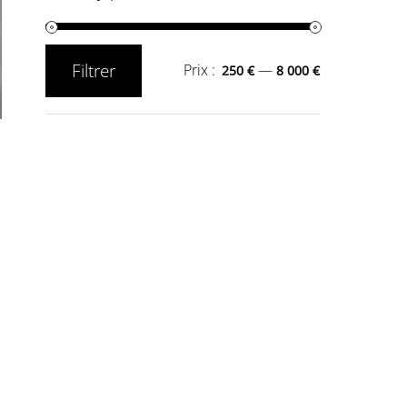
Filtrer
Prix :
—
250 €
8 000 €
Prix
Prix
min
max