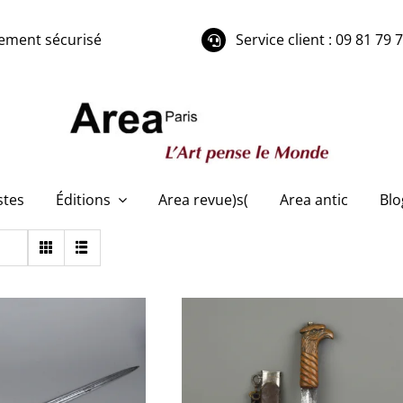
ement sécurisé
Service client : 09 81 79 
stes
Éditions
Area revue)s(
Area antic
Blo
Dague de vénerie
EU033 Couteau