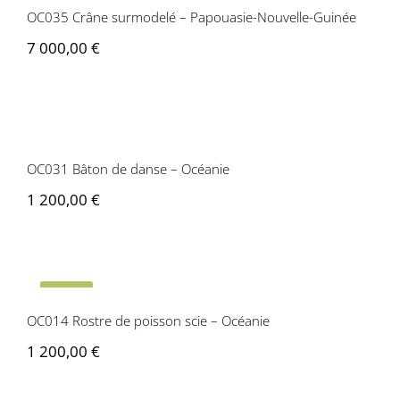
OC035 Crâne surmodelé – Papouasie-Nouvelle-Guinée
7 000,00
€
OC031 Bâton de danse – Océanie
OC031 Bâton de danse – Océanie
1 200,00
€
OC014 Rostre de poisson scie –
Océanie
Vendu
OC014 Rostre de poisson scie – Océanie
1 200,00
€