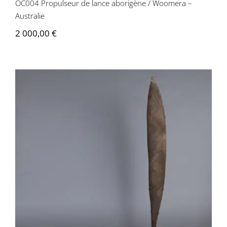
OC004 Propulseur de lance aborigène / Woomera –
Australie
2 000,00
€
OC003 Propulseur de lance aborigène /
Woomera – Australie