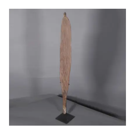
OC004 Propulseur de lance aborigène /
Woomera – Australie