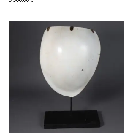
OC018 Pectoral Gam en coquillage
melo-melo – Papouasie-Nouvelle-
Guinée