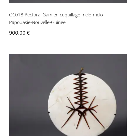
OC018 Pectoral Gam en coquillage melo-melo –
Papouasie-Nouvelle-Guinée
900,00
€
OC017 Parure Kapkap – Îles Salomon