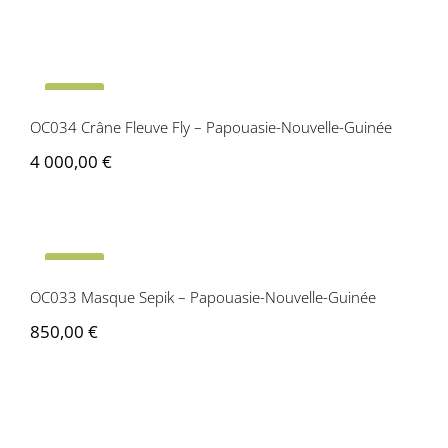
OC034 Crâne Fleuve Fly – Papouasie-
Nouvelle-Guinée
Vendu
OC034 Crâne Fleuve Fly – Papouasie-Nouvelle-Guinée
4 000,00
€
OC033 Masque Sepik – Papouasie-
Nouvelle-Guinée
Vendu
OC033 Masque Sepik – Papouasie-Nouvelle-Guinée
850,00
€
OC035 Crâne surmodelé – Papouasie-
Nouvelle-Guinée