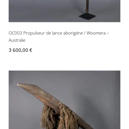
OC003 Propulseur de lance aborigène / Woomera –
Australie
3 600,00
€
OC019 Massue de danse Napa – îles