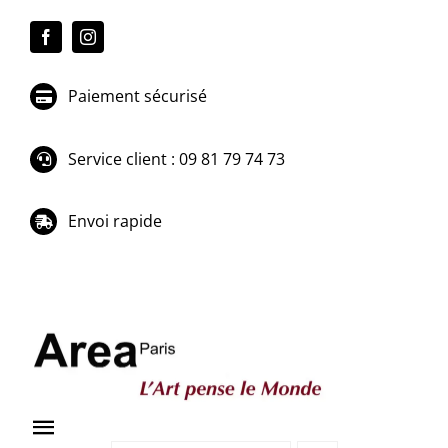
Passer
au
contenu
Paiement sécurisé
Service client : 09 81 79 74 73
Envoi rapide
Toggle