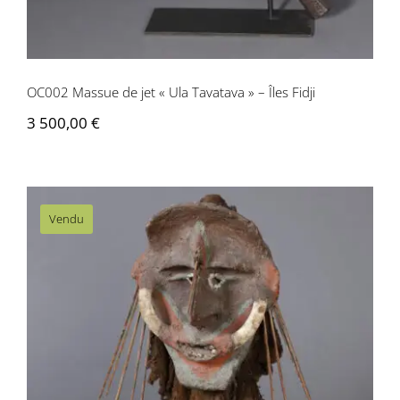
Contactez-nous
OC002 Massue de jet « Ula Tavatava » – Îles Fidji
3 500,00
€
Vendu
OC027 Tête de marionnette – Île
Malekula, archipel du Vanuatu