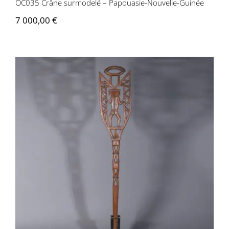
OC035 Crâne surmodelé – Papouasie-Nouvelle-Guinée
7 000,00
€
OC031 Bâton de danse – Océanie