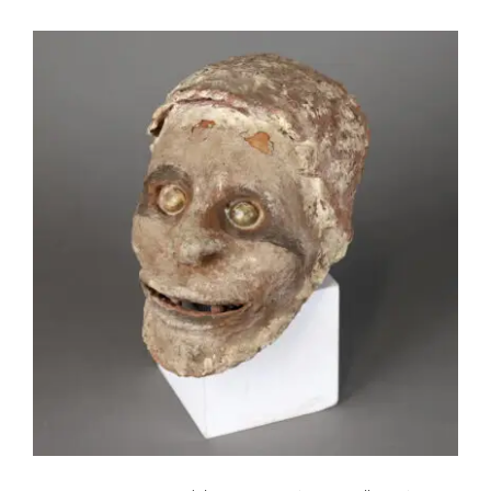
OC035 Crâne surmodelé – Papouasie-
Nouvelle-Guinée