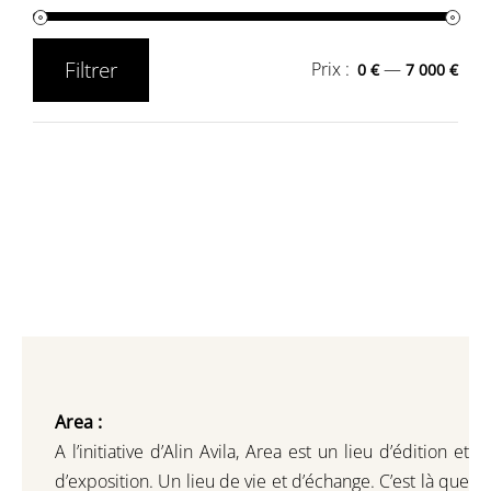
Filtrer
Prix :
—
0 €
7 000 €
Prix
Prix
min
max
Area :
A l’initiative d’Alin Avila,
Area est un lieu d’édition et
d’exposition.
Un lieu de vie et d
’
échange.
C’est là que