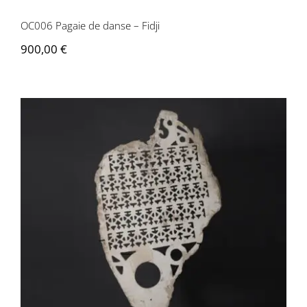
OC006 Pagaie de danse – Fidji
900,00
€
OC016 Mbarava – Îles Salomon