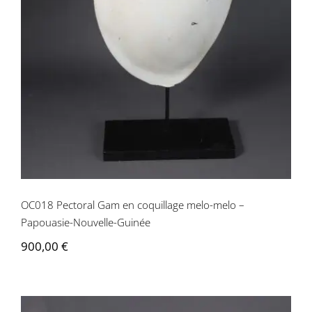
OC018 Pectoral Gam en coquillage
melo-melo – Papouasie-Nouvelle-
Guinée
OC018 Pectoral Gam en coquillage melo-melo –
Papouasie-Nouvelle-Guinée
900,00
€