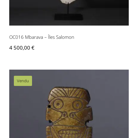
OC016 Mbarava – Îles Salomon
4 500,00
€
Vendu
OC015 Figure votive en os – Vanuatu