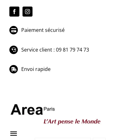
Passer
au
contenu
Paiement sécurisé
Service client : 09 81 79 74 73
Envoi rapide
Toggle