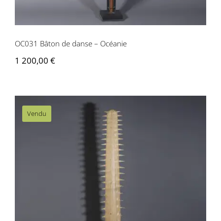
OC031 Bâton de danse – Océanie
1 200,00
€
Vendu
OC014 Rostre de poisson scie –
Océanie