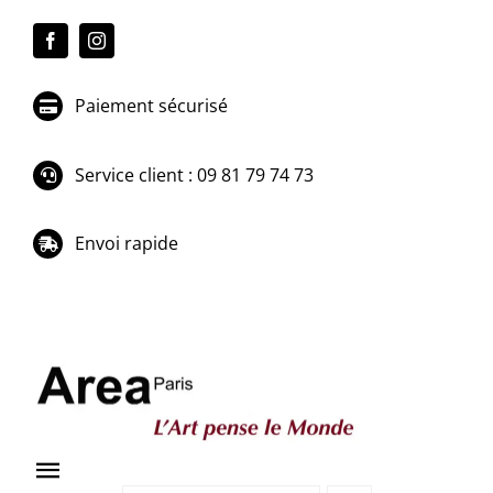
Passer
au
contenu
Paiement sécurisé
Service client : 09 81 79 74 73
Envoi rapide
Toggle