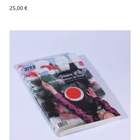
25,00
€
Area revue n°30 – Désirs d’ici Amours
de Chine