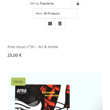
Sort by
Popularity
Navigation
Accueil
Show
36 Products
Événements
Area revue n°36 – Art & Amitié
Artistes
Area revue n°36 – Art & Amitié
Éditions
25,00
€
Area revue)s(
Area antic
Vendu
Blog
À propos