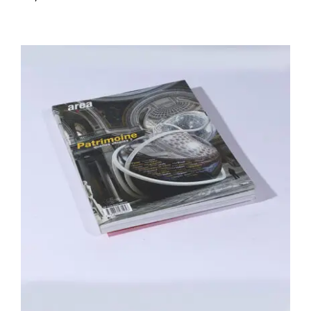
Area revue n°25 – Patrimoines, quelles
utopies?