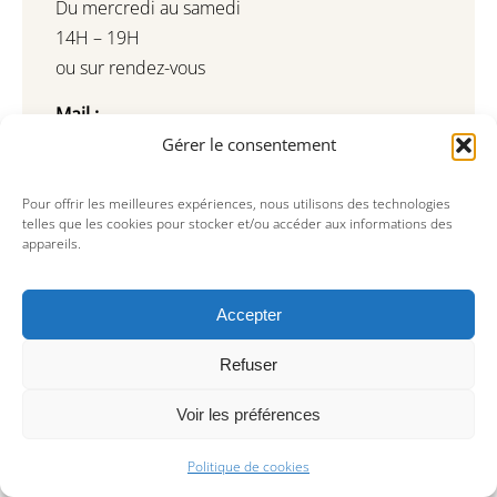
Du mercredi au samedi
14H – 19H
ou sur rendez-vous
Mail :
galerie@areaparis.com
Gérer le consentement
editions@areaparis.com
antique@areaparis.com
Pour offrir les meilleures expériences, nous utilisons des technologies
telles que les cookies pour stocker et/ou accéder aux informations des
Tel : +33(0) 9 81 79 74 73
appareils.
Inscription à notre newsletter
Restez informé de nos dernières actualités
Accepter
Refuser
Voir les préférences
Politique de cookies
Souscrire