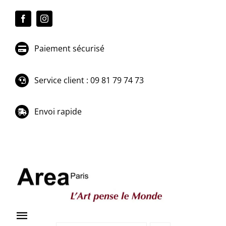
Passer
au
contenu
Paiement sécurisé
Service client : 09 81 79 74 73
Envoi rapide
Toggle