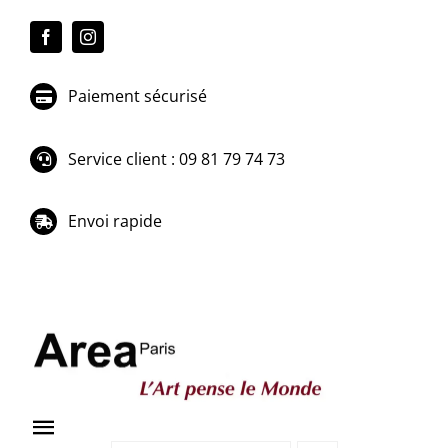
Passer
au
contenu
Paiement sécurisé
Service client : 09 81 79 74 73
Envoi rapide
Toggle