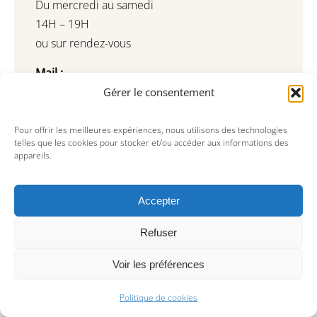
Du mercredi au samedi
14H – 19H
ou sur rendez-vous
Mail :
galerie@areaparis.com
Gérer le consentement
editions@areaparis.com
antique@areaparis.com
Pour offrir les meilleures expériences, nous utilisons des technologies
telles que les cookies pour stocker et/ou accéder aux informations des
Tel : +33(0) 9 81 79 74 73
appareils.
Inscription à notre newsletter
Restez informé de nos dernières actualités
Accepter
Refuser
Voir les préférences
Politique de cookies
Souscrire