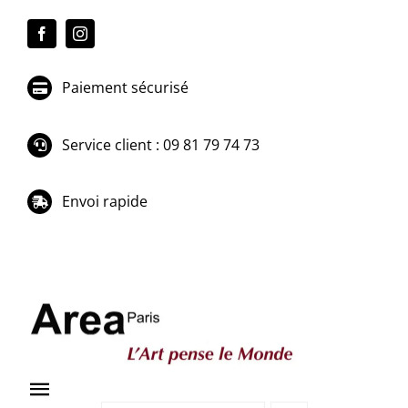
Passer
au
contenu
Paiement sécurisé
Service client : 09 81 79 74 73
Envoi rapide
Toggle