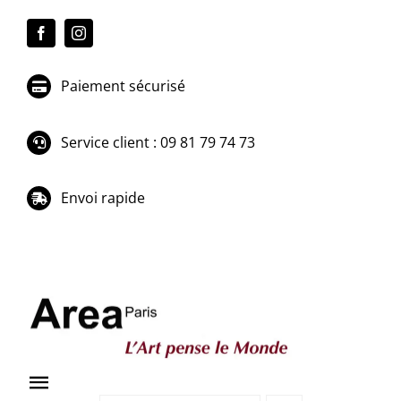
Passer
au
contenu
Paiement sécurisé
Service client : 09 81 79 74 73
Envoi rapide
Toggle