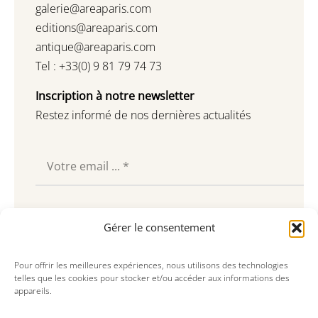
galerie@areaparis.com
editions@areaparis.com
antique@areaparis.com
Tel : +33(0) 9 81 79 74 73
Inscription à notre newsletter
Restez informé de nos dernières actualités
Souscrire
Gérer le consentement
Pour offrir les meilleures expériences, nous utilisons des technologies
telles que les cookies pour stocker et/ou accéder aux informations des
appareils.