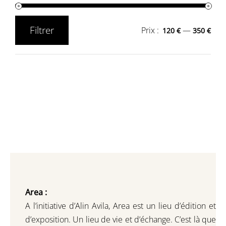
Filtrer
Prix :
—
120 €
350 €
Prix
Prix
min
max
Area :
A l’initiative d’Alin Avila,
Area est un lieu d’édition et
d’exposition.
Un lieu de vie et d
’
échange.
C’est là que