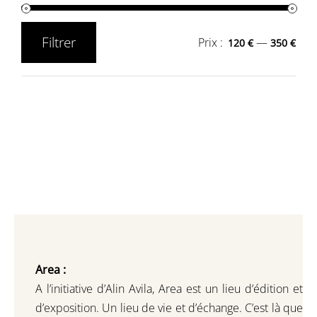
Filtrer
Prix :
—
120 €
350 €
Prix
Prix
min
max
Area :
A l’initiative d’Alin Avila,
Area est un lieu d’édition et
d’exposition.
Un lieu de vie et d
’
échange.
C’est là que