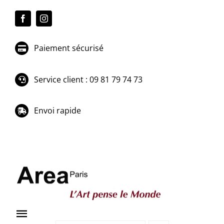
Passer
au
contenu
Paiement sécurisé
Service client : 09 81 79 74 73
Envoi rapide
Toggle