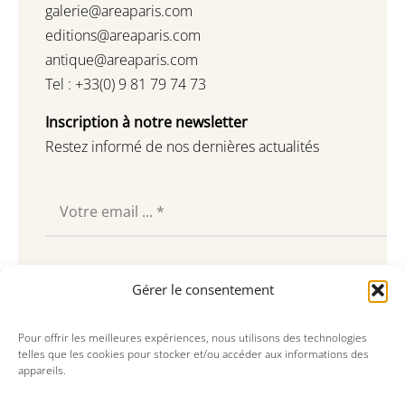
galerie@areaparis.com
editions@areaparis.com
antique@areaparis.com
Tel : +33(0) 9 81 79 74 73
Inscription à notre newsletter
Restez informé de nos dernières actualités
Souscrire
Gérer le consentement
Pour offrir les meilleures expériences, nous utilisons des technologies
telles que les cookies pour stocker et/ou accéder aux informations des
appareils.