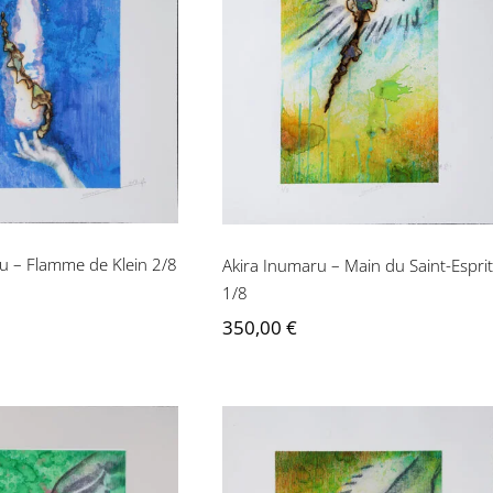
Inumaru – Flamme
Akira Inumaru – Main
e Klein 2/8
du Saint-Esprit 1/8
u – Flamme de Klein 2/8
Akira Inumaru – Main du Saint-Esprit
1/8
350,00
€