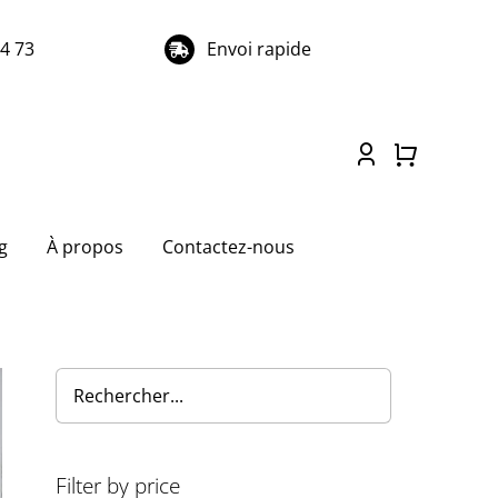
74 73
Envoi rapide
g
À propos
Contactez-nous
Filter by price