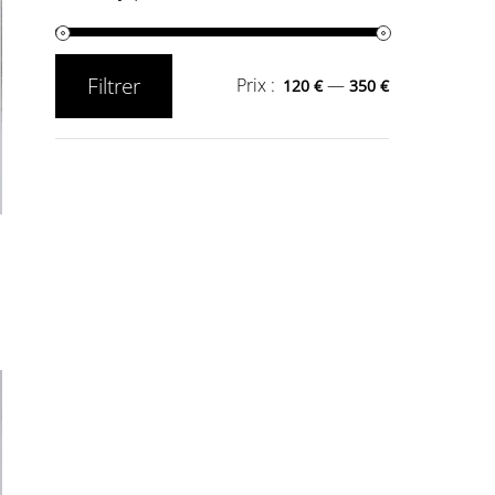
Filtrer
Prix :
—
120 €
350 €
Prix
Prix
min
max