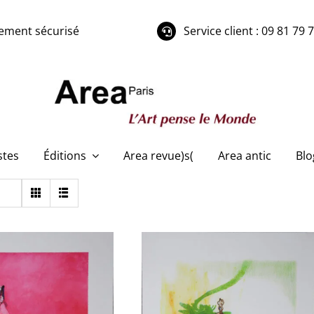
ement sécurisé
Service client : 09 81 79 
stes
Éditions
Area revue)s(
Area antic
Blo