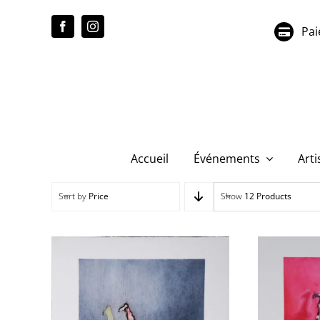
Passer
au
Pai
contenu
Accueil
Événements
Arti
Sort by
Price
Show
12 Products