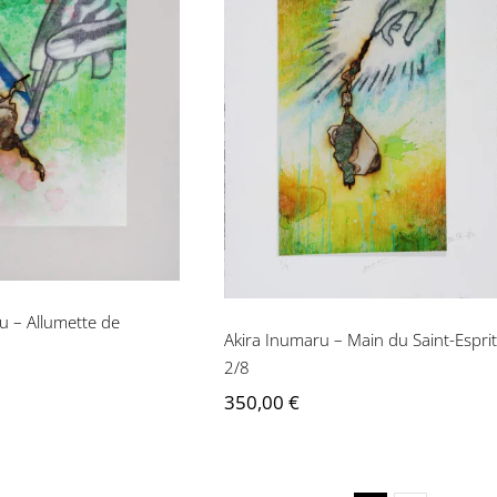
ra Inumaru –
Akira Inumaru – Main
tte de Magritte
du Saint-Esprit 2/8
2/8
u – Allumette de
Akira Inumaru – Main du Saint-Esprit
2/8
350,00
€