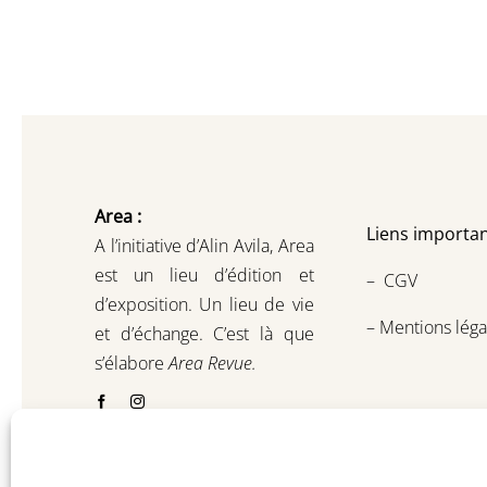
Area :
Liens importan
A l’initiative d’Alin Avila,
Area
est un lieu d’édition et
–
CGV
d’exposition.
Un lieu de vie
–
Mentions léga
et d
’
échange.
C’est là que
s’élabore
Area Revue.