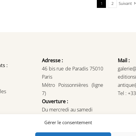
1
2
Suivant
Adresse :
Mail :
ts :
46 bis rue de Paradis 75010
galerie
Paris
edition
Métro Poissonnières (ligne
antique
les
7)
Tel : +3
Ouverture :
Du mercredi au samedi
14H – 19H
Gérer le consentement
ou sur rendez-vous