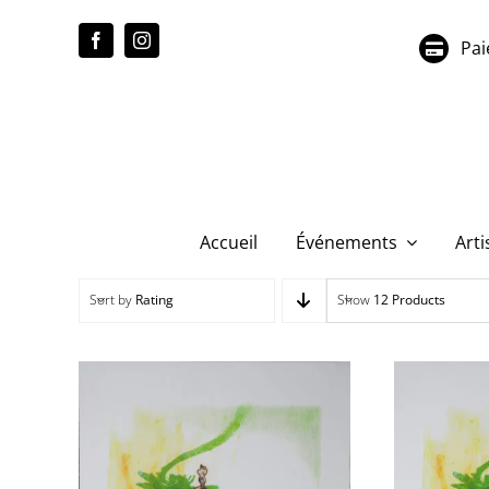
Passer
au
Pai
contenu
Accueil
Événements
Arti
Sort by
Rating
Show
12 Products