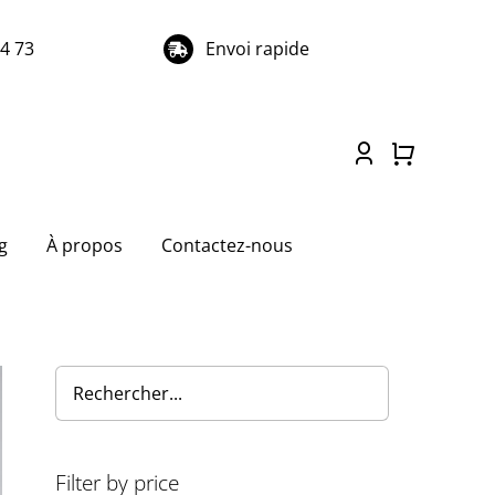
74 73
Envoi rapide
g
À propos
Contactez-nous
Filter by price