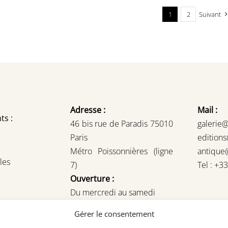
1
2
Suivant
Adresse :
Mail :
ts :
46 bis rue de Paradis 75010
galerie
Paris
edition
Métro Poissonnières (ligne
antique
les
7)
Tel : +3
Ouverture :
Du mercredi au samedi
14H – 19H
Gérer le consentement
ou sur rendez-vous