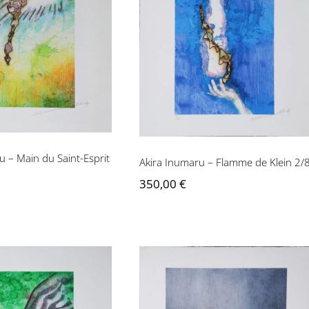
 Inumaru – Main
Akira Inumaru – Flamme
aint-Esprit 2/8
de Klein 2/8
u – Main du Saint-Esprit
Akira Inumaru – Flamme de Klein 2/
350,00
€