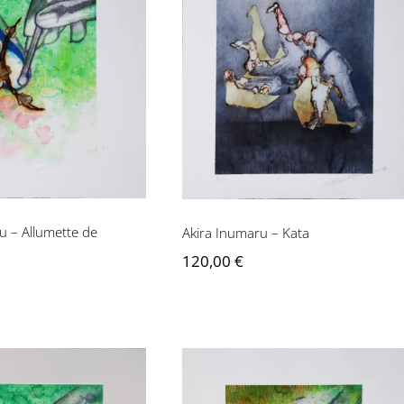
ra Inumaru –
tte de Magritte
Akira Inumaru – Kata
1/8
u – Allumette de
Akira Inumaru – Kata
120,00
€