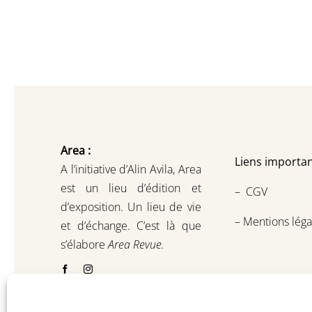
Area :
Liens importan
A l’initiative d’Alin Avila,
Area
est un lieu d’édition et
–
CGV
d’exposition.
Un lieu de vie
–
Mentions léga
et d
’
échange.
C’est là que
s’élabore
Area Revue.