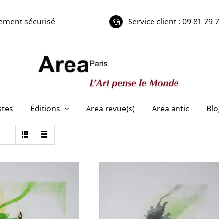
ement sécurisé
Service client : 09 81 79 
stes
Éditions
Area revue)s(
Area antic
Blo