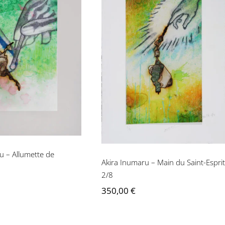
ra Inumaru –
Akira Inumaru – Main
tte de Magritte
du Saint-Esprit 2/8
2/8
u – Allumette de
Akira Inumaru – Main du Saint-Esprit
2/8
350,00
€