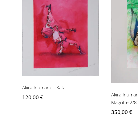
Aki
Akira Inumaru – Kata
Allume
Akira Inumaru – Kata
Akira Inumar
120,00
€
Magritte 2/8
350,00
€