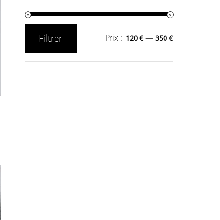
Filtrer
Prix :
—
120 €
350 €
Prix
Prix
min
max