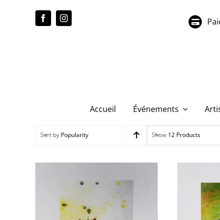
Passer
au
Pai
contenu
Accueil
Événements
Arti
Sort by
Popularity
Show
12 Products