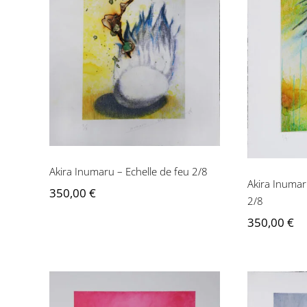
Akira Inumaru – Echelle
Akira
de feu 2/8
du S
Akira Inumaru – Echelle de feu 2/8
Akira Inumar
350,00
€
2/8
350,00
€