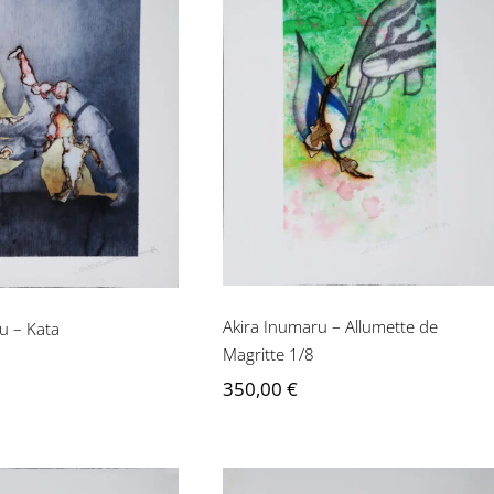
Akira Inumaru –
Allumette de Magritte
 Inumaru – Kata
1/8
Akira Inumaru – Allumette de
u – Kata
Magritte 1/8
350,00
€