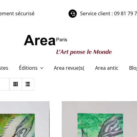
ement sécurisé
Service client : 09 81 79 
stes
Éditions
Area revue)s(
Area antic
Blo