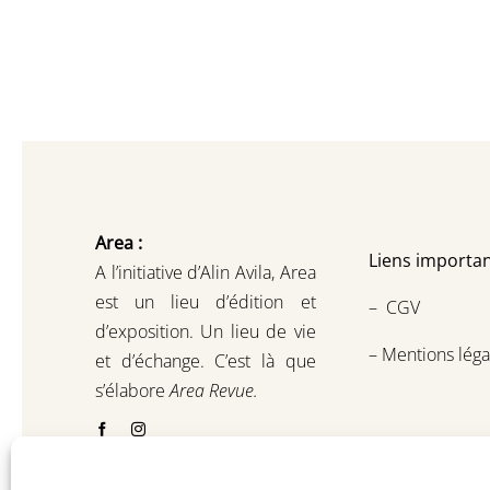
Area :
Liens importan
A l’initiative d’Alin Avila,
Area
est un lieu d’édition et
–
CGV
d’exposition.
Un lieu de vie
–
Mentions léga
et d
’
échange.
C’est là que
s’élabore
Area Revue.