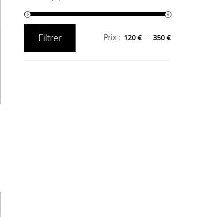
Filtrer
Prix :
—
120 €
350 €
Prix
Prix
min
max