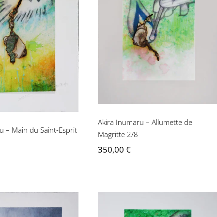
Akira Inumaru –
 Inumaru – Main
Allumette de Magritte
aint-Esprit 2/8
2/8
Akira Inumaru – Allumette de
u – Main du Saint-Esprit
Magritte 2/8
350,00
€