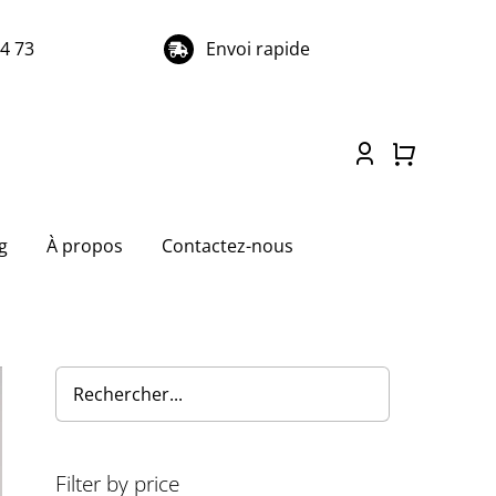
74 73
Envoi rapide
g
À propos
Contactez-nous
Filter by price