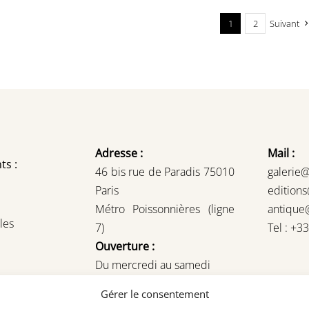
1
2
Suivant
Adresse :
Mail :
ts :
46 bis rue de Paradis 75010
galerie
Paris
edition
Métro Poissonnières (ligne
antique
les
7)
Tel : +3
Ouverture :
Du mercredi au samedi
14H – 19H
Gérer le consentement
ou sur rendez-vous