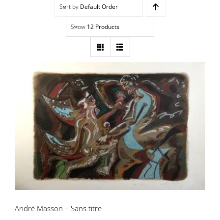
Sort by
Default Order
Navigation
Accueil
Show
12 Products
Événements
Artistes
Éditions
André Masson – Sans titre
Area revue)s(
Area antic
Blog
André Masson – Sans titre
À propos