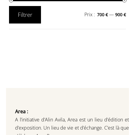
Filtrer
Prix :
—
700 €
900 €
Prix
Prix
min
max
Area :
A l’initiative d’Alin Avila,
Area est un lieu d’édition et
d’exposition.
Un lieu de vie et d
’
échange.
C’est là que