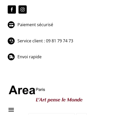
Passer
au
contenu
Paiement sécurisé
Service client : 09 81 79 74 73
Envoi rapide
Toggle