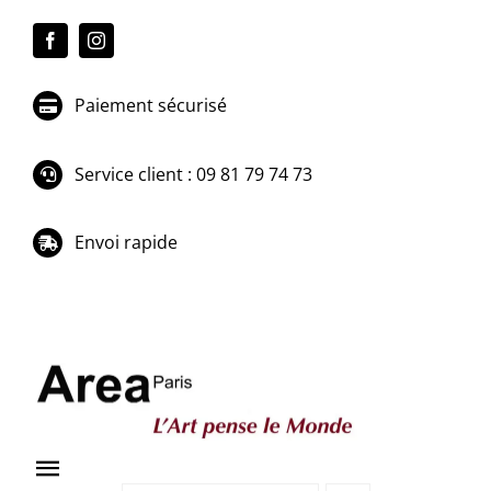
Passer
au
contenu
Paiement sécurisé
Service client : 09 81 79 74 73
Envoi rapide
Toggle