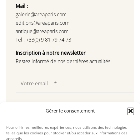
Mail :
galerie@areaparis.com
editions@areaparis.com
antique@areaparis.com
Tel : +33(0) 9 81 79 74 73
Inscription à notre newsletter
Restez informé de nos dernières actualités
Souscrire
Gérer le consentement
Pour offrir les meilleures expériences, nous utilisons des technologies
telles que les cookies pour stocker et/ou accéder aux informations des
appareils.