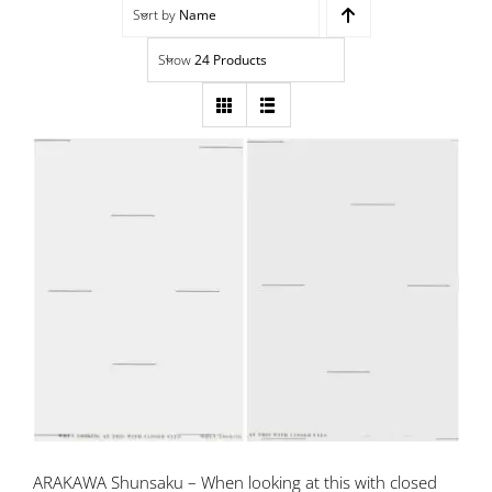
Sort by
Name
Navigation
Accueil
Show
24 Products
Événements
Artistes
Éditions
ARAKAWA Shunsaku – When looking at
Area revue)s(
this with closed eyes (dyptique)
Area antic
Blog
À propos
ARAKAWA Shunsaku – When looking at this with closed