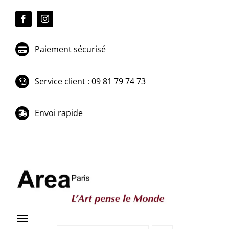
Passer
au
contenu
Paiement sécurisé
Service client : 09 81 79 74 73
Envoi rapide
Toggle