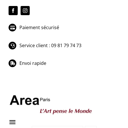
Passer
au
contenu
Paiement sécurisé
Service client : 09 81 79 74 73
Envoi rapide
Toggle