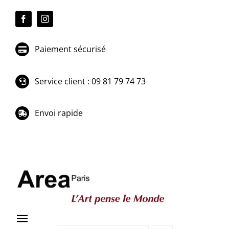
Passer
au
contenu
Paiement sécurisé
Service client : 09 81 79 74 73
Envoi rapide
Toggle