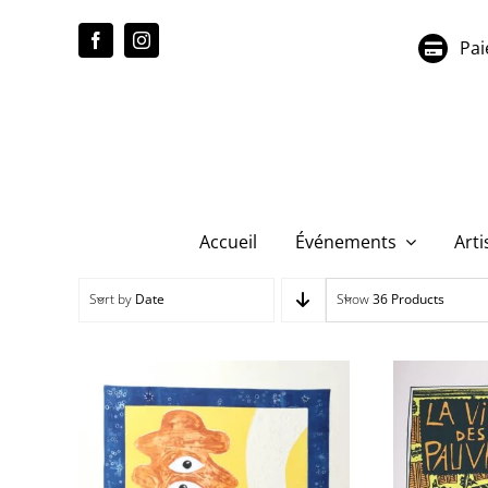
Passer
au
Pai
contenu
Accueil
Événements
Arti
Sort by
Date
Show
36 Products