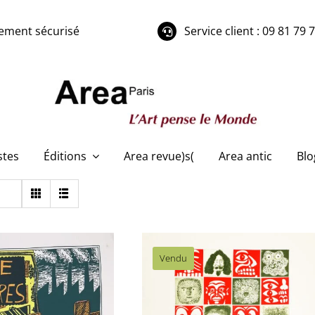
ement sécurisé
Service client : 09 81 79 
stes
Éditions
Area revue)s(
Area antic
Blo
Vendu
DI ROSA Hervé – Visages