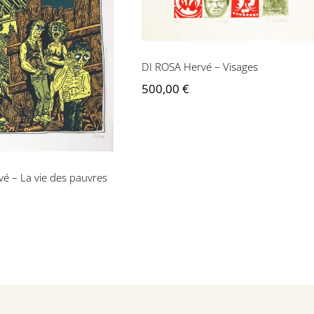
A Hervé – La vie
es pauvres
DI ROSA Hervé – Visages
500,00
€
é – La vie des pauvres