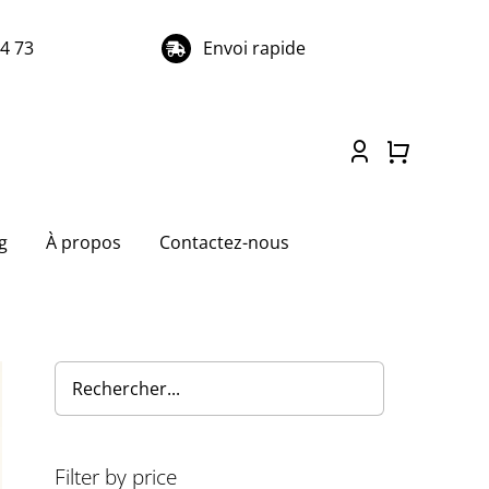
74 73
Envoi rapide
g
À propos
Contactez-nous
Filter by price