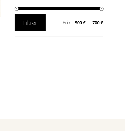
Filtrer
Prix :
—
500 €
700 €
Prix
Prix
min
max