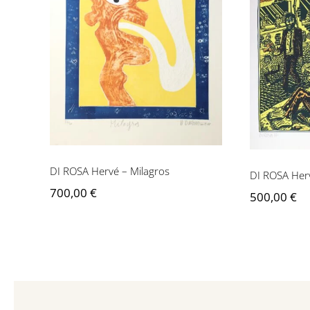
DI ROSA Hervé –
DI ROS
Milagros
d
DI ROSA Hervé – Milagros
DI ROSA Herv
700,00
€
500,00
€