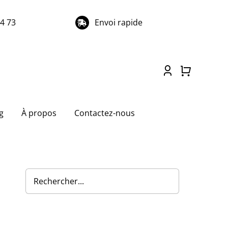
74 73
Envoi rapide
g
À propos
Contactez-nous