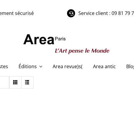
ement sécurisé
Service client : 09 81 79 
stes
Éditions
Area revue)s(
Area antic
Blo