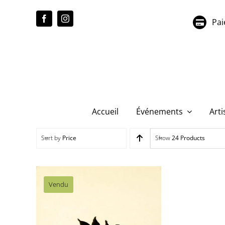
Passer
au
Pai
contenu
Accueil
Événements
Arti
Sort by
Price
Show
24 Products
Vendu