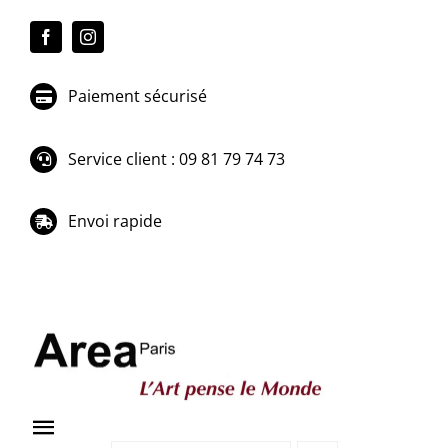
Passer
au
contenu
Paiement sécurisé
Service client : 09 81 79 74 73
Envoi rapide
Toggle