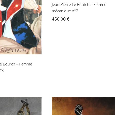
erre Le Boul’ch –
Jean-Pierre Le Boul’ch – Femme
 mécanique n°8
mécanique n°7
450,00
€
Le Boul’ch – Femme
°8