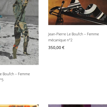
Jean-Pierre Le Boul’ch –
Femme mécanique n°2
erre Le Boul’ch –
 mécanique n°5
Jean-Pierre Le Boul’ch – Femme
mécanique n°2
350,00
€
Le Boul’ch – Femme
°5