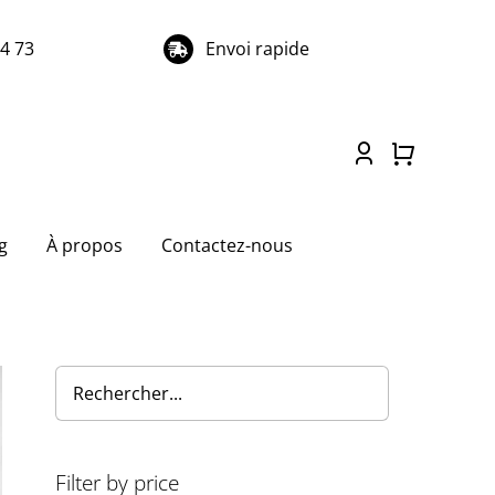
74 73
Envoi rapide
g
À propos
Contactez-nous
Filter by price