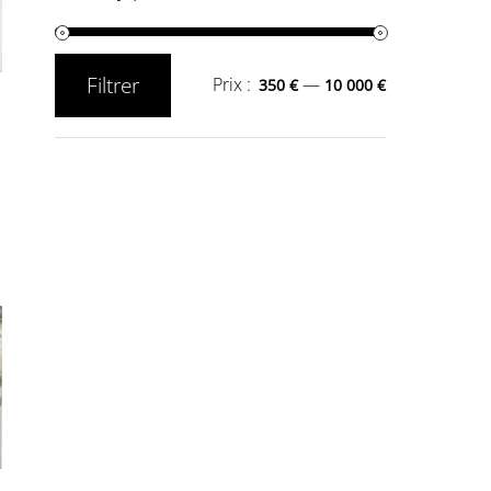
Filtrer
Prix :
—
350 €
10 000 €
Prix
Prix
min
max