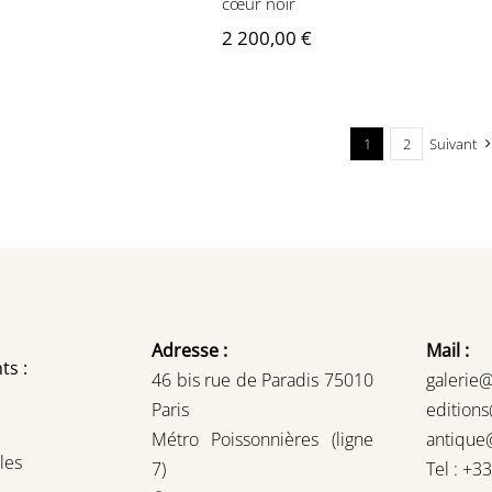
cœur noir
2 200,00
€
1
2
Suivant
Adresse :
Mail :
ts :
46 bis rue de Paradis 75010
galerie
Paris
edition
Métro Poissonnières (ligne
antique
les
7)
Tel : +3