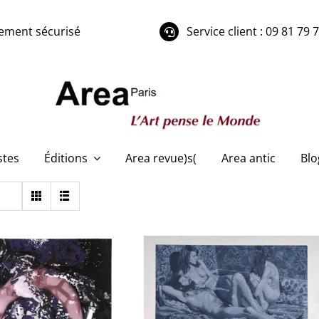
ement sécurisé
Service client : 09 81 79 
stes
Éditions
Area revue)s(
Area antic
Blo
LE BOUL’CH Jean-
(1054) LE BOUL’CH Jean-
rre – Rêve de
Pierre – Atelier Ludique
Botticelli
(4)