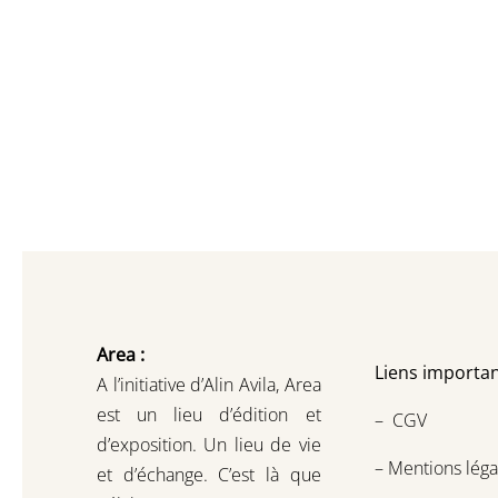
Area :
Liens importan
A l’initiative d’Alin Avila,
Area
est un lieu d’édition et
–
CGV
d’exposition.
Un lieu de vie
–
Mentions léga
et d
’
échange.
C’est là que