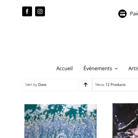
Passer
au
Pai
contenu
Accueil
Événements
Arti
Sort by
Date
Show
12 Products
(1053) 
pie
26039 – Regard le long
des routes – LE