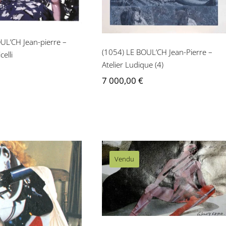
UL’CH Jean-pierre –
(1054) LE BOUL’CH Jean-Pierre –
elli
Atelier Ludique (4)
7 000,00
€
Vendu
Jean-Pierre Le Boul’ch –
Femme mécanique n°7