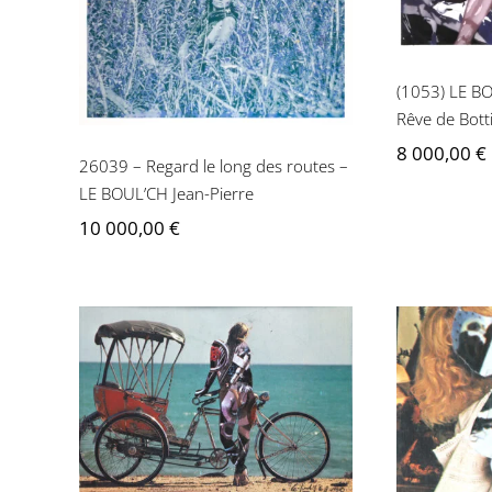
BOUL’CH Jean-Pierre
(1053) LE BO
Rêve de Bottic
8 000,00
€
26039 – Regard le long des routes –
LE BOUL’CH Jean-Pierre
10 000,00
€
Jean-Pierre Le Boul’ch –
Femme mécanique n°9