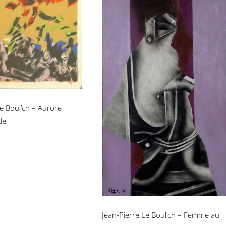
erre Le Boul’ch –
e 2eme seconde
Jean-Pierre Le Boul’ch –
Femme au cœur noir
Le Boul’ch – Aurore
de
Jean-Pierre Le Boul’ch – Femme au