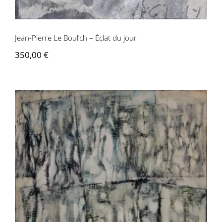
Jean-Pierre Le Boul’ch – Éclat du jour
350,00
€
Jean-Pierre Le Boul’ch – Entrée en
matière « Il est 6h15, les corps
apparaissent. Je les laisse vivre et je
signe… »