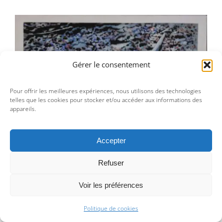
Gérer le consentement
Jean-Pierre Le Boul’ch – Une image de
la guerre 14-72
Pour offrir les meilleures expériences, nous utilisons des technologies
telles que les cookies pour stocker et/ou accéder aux informations des
appareils.
Accepter
Refuser
Jean-Pierre Le Boul’ch – Une image de la guerre 14-72
Voir les préférences
7 000,00
€
Politique de cookies