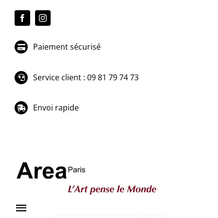
Passer
au
contenu
Paiement sécurisé
Service client : 09 81 79 74 73
Envoi rapide
Toggle