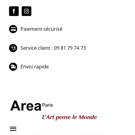
Passer
au
contenu
Paiement sécurisé
Service client : 09 81 79 74 73
Envoi rapide
Toggle