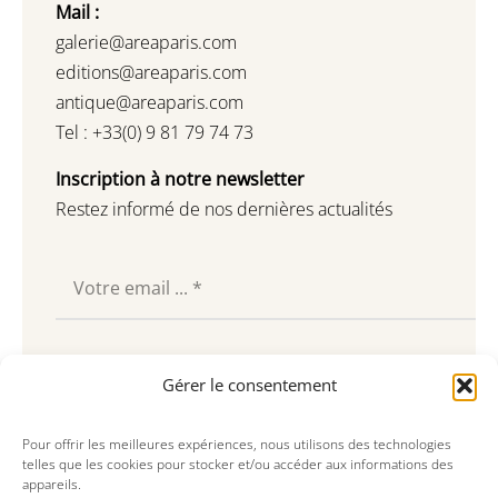
Mail :
galerie@areaparis.com
editions@areaparis.com
antique@areaparis.com
Tel : +33(0) 9 81 79 74 73
Inscription à notre newsletter
Restez informé de nos dernières actualités
Souscrire
Gérer le consentement
Pour offrir les meilleures expériences, nous utilisons des technologies
telles que les cookies pour stocker et/ou accéder aux informations des
appareils.