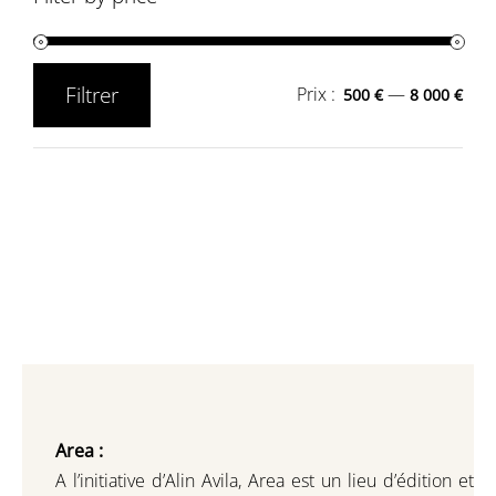
Filtrer
Prix :
—
500 €
8 000 €
Prix
Prix
min
max
Area :
A l’initiative d’Alin Avila,
Area est un lieu d’édition et