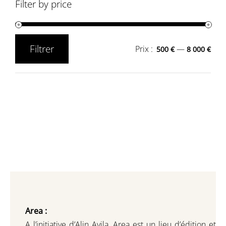
Filter by price
Filtrer
Prix :
—
500 €
8 000 €
Prix
Prix
min
max
Area :
A l’initiative d’Alin Avila,
Area est un lieu d’édition et