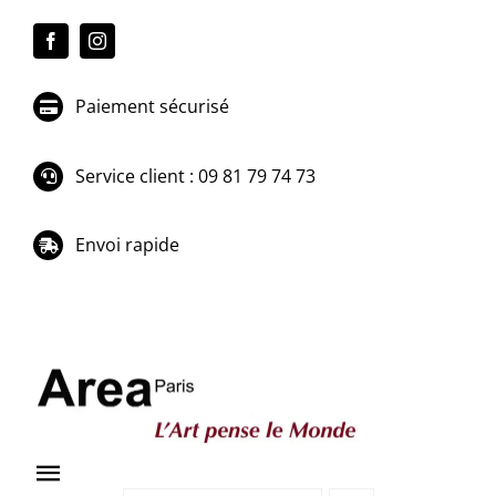
Passer
au
contenu
Paiement sécurisé
Service client : 09 81 79 74 73
Envoi rapide
Toggle