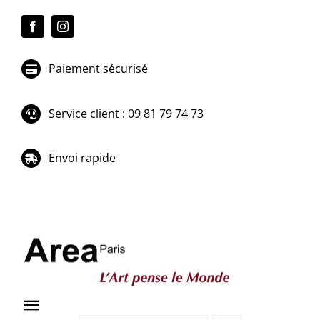
Passer
au
contenu
Paiement sécurisé
Service client : 09 81 79 74 73
Envoi rapide
Toggle