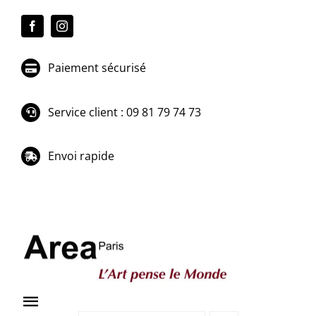
Passer
au
contenu
Paiement sécurisé
Service client : 09 81 79 74 73
Envoi rapide
Toggle