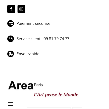
Passer
au
contenu
Paiement sécurisé
Service client : 09 81 79 74 73
Envoi rapide
Toggle