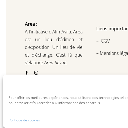
Area :
Liens importan
A l’initiative d’Alin Avila,
Area
est un lieu d’édition et
–
CGV
d’exposition.
Un lieu de vie
–
Mentions léga
et d
’
échange.
C’est là que
s’élabore
Area Revue.
Pour offrir les meilleures expériences, nous utilisons des technologies telle
pour stocker et/ou accéder aux informations des appareils.
Politique de cookies