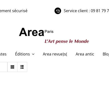
ement sécurisé
Service client : 09 81 79 
stes
Éditions
Area revue)s(
Area antic
Blo