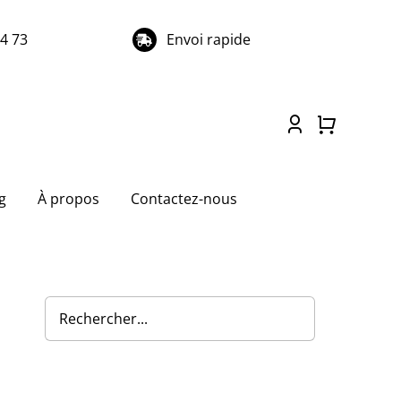
74 73
Envoi rapide
g
À propos
Contactez-nous