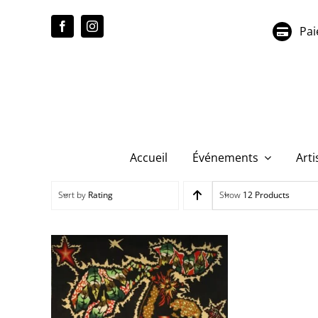
Passer
au
Pai
contenu
Accueil
Événements
Arti
Sort by
Rating
Show
12 Products