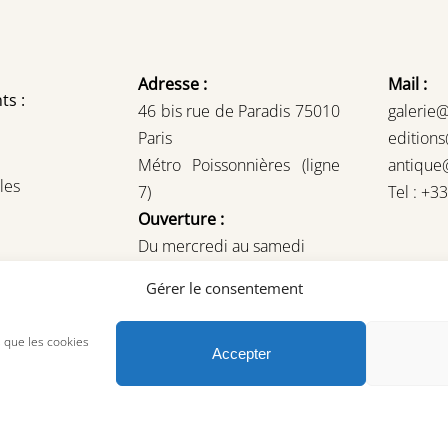
Adresse :
Mail :
ts :
46 bis rue de Paradis 75010
galerie
Paris
edition
Métro Poissonnières (ligne
antique
les
7)
Tel : +3
Ouverture :
Du mercredi au samedi
14H – 19H
Gérer le consentement
ou sur rendez-vous
s que les cookies
Accepter
© Copyright 2023, AREA Paris