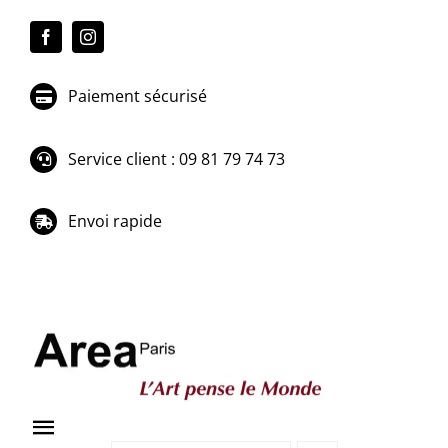
Passer
au
contenu
Paiement sécurisé
Service client : 09 81 79 74 73
Envoi rapide
Toggle