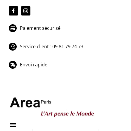
Passer
au
contenu
Paiement sécurisé
Service client : 09 81 79 74 73
Envoi rapide
Toggle