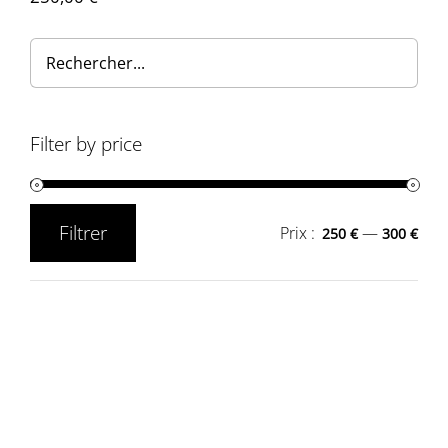
Filter by price
Filtrer
Prix :
—
250 €
300 €
Prix
Prix
min
max