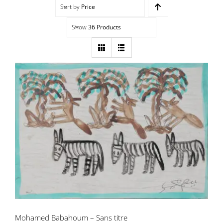
Sort by
Price
Navigation
Accueil
Show
36 Products
Événements
Artistes
Éditions
Mohamed Babahoum – Sans titre
Area revue)s(
Area antic
Blog
À propos
Mohamed Babahoum – Sans titre