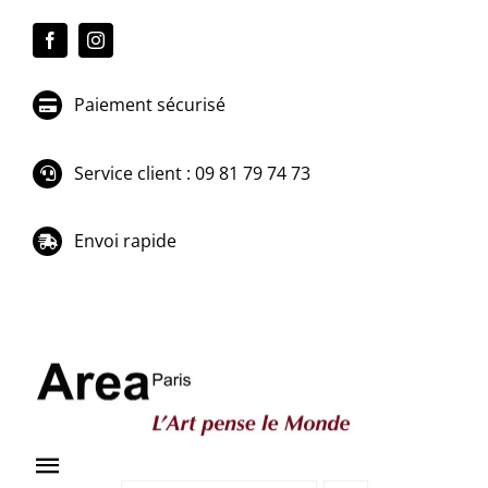
Passer
au
contenu
Paiement sécurisé
Service client : 09 81 79 74 73
Envoi rapide
Toggle