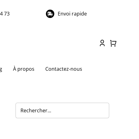
74 73
Envoi rapide
g
À propos
Contactez-nous