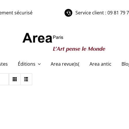
ement sécurisé
Service client : 09 81 79 
stes
Éditions
Area revue)s(
Area antic
Blo