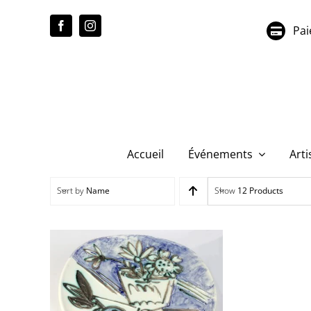
Passer
au
Pai
contenu
Accueil
Événements
Arti
Sort by
Name
Show
12 Products
Pablo Picasso – Bouquet
à la pomme