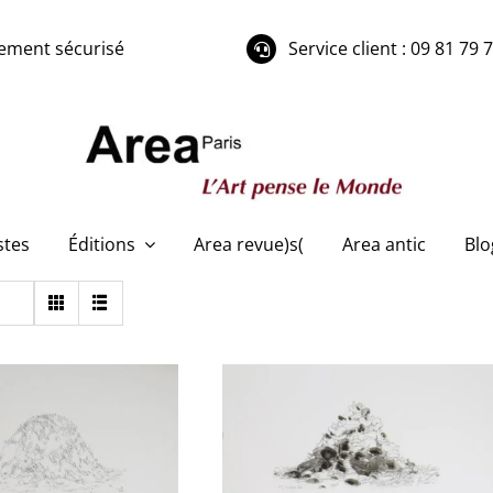
ement sécurisé
Service client : 09 81 79 
stes
Éditions
Area revue)s(
Area antic
Blo
Philippe Garel – Sans
ppe Garel – Sans
titre (16)
titre (15)