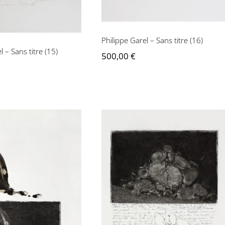
Philippe Garel – Sans titre (16)
l – Sans titre (15)
500,00
€
Philippe Garel – Sans
e Garel – Motif et
titre (18)
copie