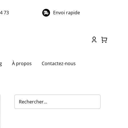
74 73
Envoi rapide
g
À propos
Contactez-nous