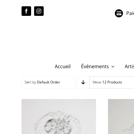
Passer
au
Pai
contenu
Accueil
Événements
Arti
Sort by
Default Order
Show
12 Products
Phili
Philippe Garel – Sans
titre (14)