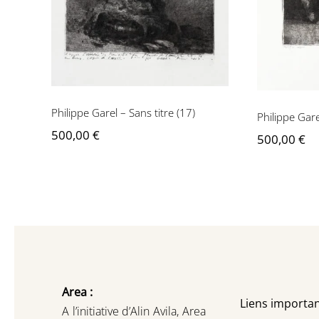
Philippe Garel – Sans titre (17)
Philippe Gare
500,00
€
500,00
€
Area :
Liens importan
A l’initiative d’Alin Avila,
Area