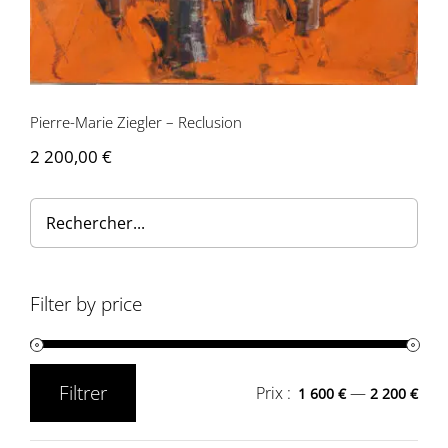
Pierre-Marie Ziegler – Reclusion
2 200,00
€
Filter by price
Filtrer
Prix :
—
1 600 €
2 200 €
Prix
Prix
min
max