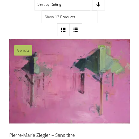
Sort by
Rating
Navigation
Accueil
Show
12 Products
Événements
Artistes
Vendu
Éditions
Pierre-Marie Ziegler – Sans titre
Area revue)s(
Area antic
Blog
À propos
Pierre-Marie Ziegler – Sans titre