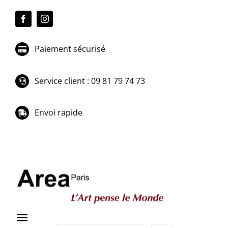
Passer
au
contenu
Paiement sécurisé
Service client : 09 81 79 74 73
Envoi rapide
Toggle