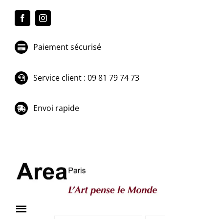
Passer
au
contenu
Paiement sécurisé
Service client : 09 81 79 74 73
Envoi rapide
Toggle