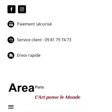
Passer
au
contenu
Paiement sécurisé
Service client : 09 81 79 74 73
Envoi rapide
Toggle