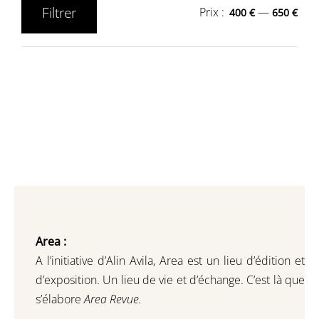
Filtrer
Prix :
—
400 €
650 €
Prix
Prix
min
max
Area :
A l’initiative d’Alin Avila,
Area est un lieu d’édition et
d’exposition.
Un lieu de vie et d
’
échange.
C’est là que
s’élabore
Area Revue.