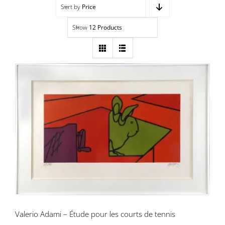
Sort by
Price
Navigation
Accueil
Show
12 Products
Événements
Artistes
Éditions
Valerio Adami – Étude pour les courts
Area revue)s(
de tennis
Area antic
Blog
Valerio Adami – Étude pour les courts de tennis
À propos