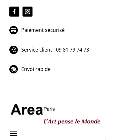
Passer
au
contenu
Paiement sécurisé
Service client : 09 81 79 74 73
Envoi rapide
Toggle