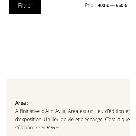
Filtrer
Prix :
—
400 €
650 €
Prix
Prix
min
max
Area :
A l’initiative d’Alin Avila,
Area est un lieu d’édition et
d’exposition.
Un lieu de vie et d
’
échange.
C’est là que
s’élabore
Area Revue.