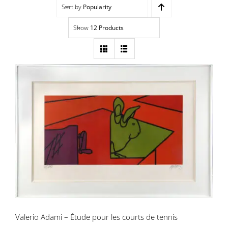
Sort by
Popularity
Navigation
Accueil
Show
12 Products
Événements
Artistes
Éditions
Valerio Adami – Étude pour les courts
Area revue)s(
de tennis
Area antic
Blog
Valerio Adami – Étude pour les courts de tennis
À propos