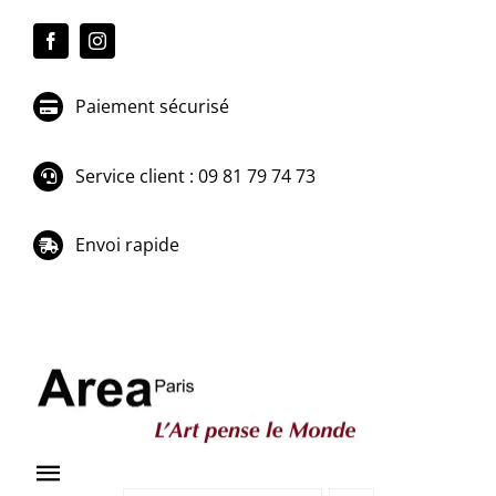
Passer
au
contenu
Paiement sécurisé
Service client : 09 81 79 74 73
Envoi rapide
Toggle