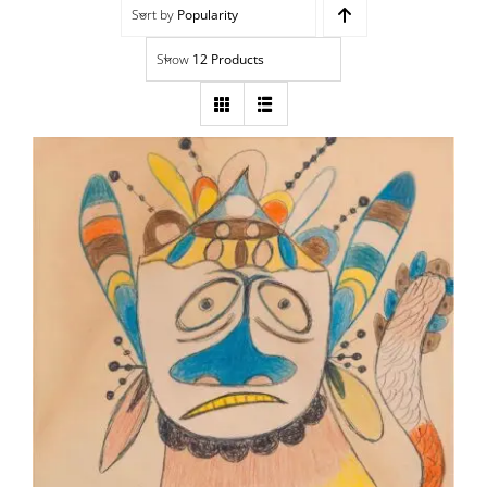
Sort by
Popularity
Navigation
Accueil
Show
12 Products
Événements
Artistes
Éditions
Area revue)s(
Area antic
VAN DER STEEN Germain – Animal
Blog
fantastique
À propos