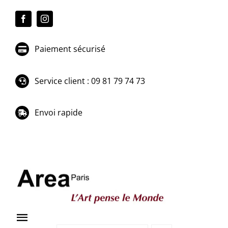
Passer
au
contenu
Paiement sécurisé
Service client : 09 81 79 74 73
Envoi rapide
Toggle