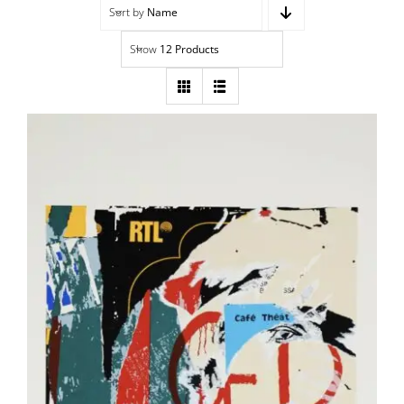
Sort by
Name
Navigation
Accueil
Show
12 Products
Événements
Artistes
Éditions
Area revue)s(
Area antic
Blog
VILLEGLÉ Jacques – ST
À propos