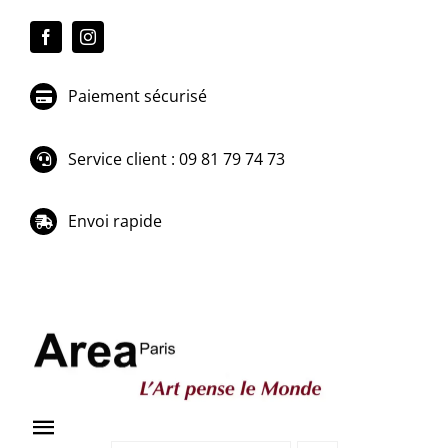
Passer
au
contenu
Paiement sécurisé
Service client : 09 81 79 74 73
Envoi rapide
Toggle