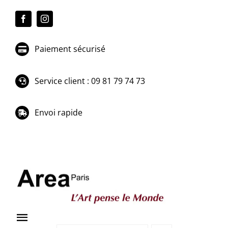
Passer
au
contenu
Paiement sécurisé
Service client : 09 81 79 74 73
Envoi rapide
Toggle