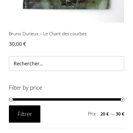
Bruno Durieux – Le Chant des courbes
30,00
€
Filter by price
Filtrer
Prix :
—
20 €
30 €
Prix
Prix
min
max