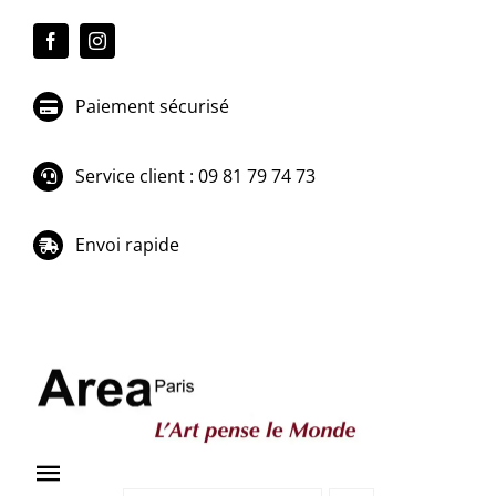
Passer
au
contenu
Paiement sécurisé
Service client : 09 81 79 74 73
Envoi rapide
Toggle