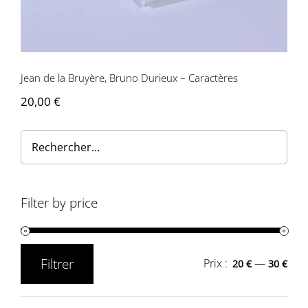
Jean de la Bruyère, Bruno Durieux – Caractères
20,00
€
Filter by price
Filtrer
Prix :
—
20 €
30 €
Prix
Prix
min
max