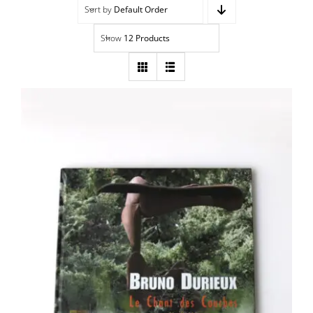
Sort by
Default Order
Navigation
Accueil
Show
12 Products
Événements
Artistes
Éditions
Area revue)s(
Bruno Durieux – Le Chant des courbes
Area antic
Blog
À propos